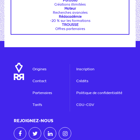
Portfolio
Créations illimitées
Moteur
Recherches avancées
Rédacadémie
-20 % sur les formations
TROUSSE
Offres partenaires
Origines
Inscription
Contact
Crédits
Partenaires
Politique de confidentialité
Tarifs
CGU-CGV
REJOIGNEZ
-NOUS