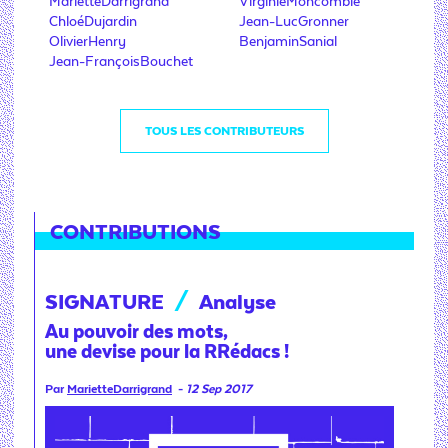
MarietteDarrigrand
VirginieMoncomble
ChloéDujardin
Jean-LucGronner
OlivierHenry
BenjaminSanial
Jean-FrançoisBouchet
TOUS LES CONTRIBUTEURS
CONTRIBUTIONS
SIGNATURE
/
Analyse
Au pouvoir des mots,
une devise pour la RRédacs !
Par
MarietteDarrigrand
-
12 Sep 2017