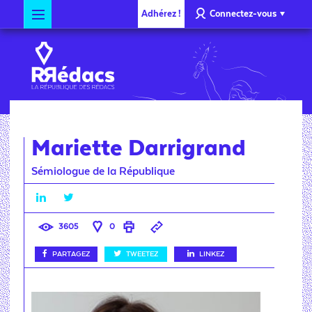
Adhérez !
Connectez-vous
Mariette Darrigrand
Sémiologue de la République
3605
0
PARTAGEZ
TWEETEZ
LINKEZ