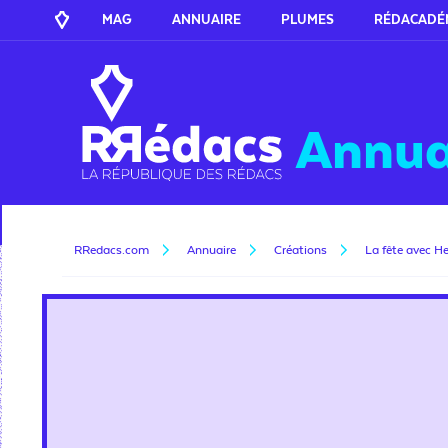
MAG
ANNUAIRE
PLUMES
RÉDACADÉ
Annua
RRedacs.com
Annuaire
Créations
La fête avec H