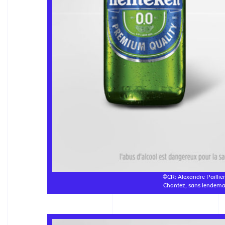
©CR: Alexandre Paillier
Chantez, sans lendema