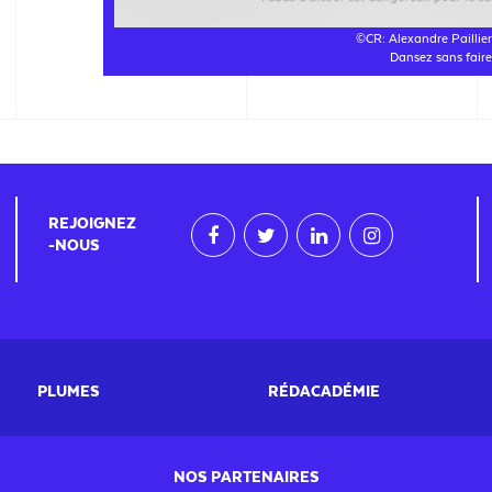
©CR: Alexandre Paillier
Dansez sans faire
REJOIGNEZ
-NOUS
PLUMES
RÉDACADÉMIE
NOS PARTENAIRES