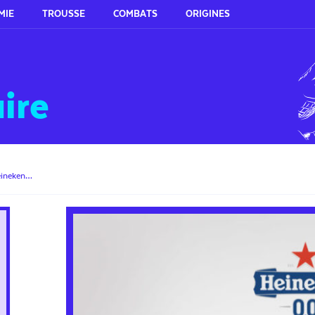
MIE
TROUSSE
COMBATS
ORIGINES
ire
eineken…