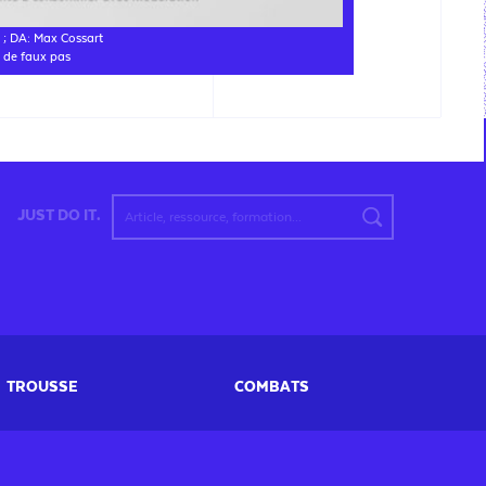
 ; DA: Max Cossart
 de faux pas
JUST DO IT.
TROUSSE
COMBATS