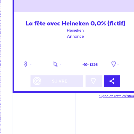
La fête avec Heineken 0,0% (fictif)
Heineken
Annonce
-
-
1226
-
PARTAGEZ
TWEETEZ
LINKEZ
SUIVRE
Signalez cette créatio