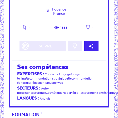
Fayence
France
-
1853
-
PARTAGEZ
TWEETEZ
LINKEZ
SUIVRE
Ses compétences
EXPERTISES :
Charte de langageStory-
tellingRecommandation stratégiqueRecommandation
éditorialeRédaction SEOSite web
SECTEURS :
Auto-
motoBancassuranceCosmétiqueModeMédiaRestaurationSantéÉnergieCo
LANGUES :
Anglais
1
FORMATION