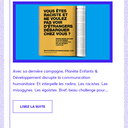
Avec sa dernière campagne, Planète Enfants &
Développement disrupte la communication
humanitaire. Et interpelle les radins. Les racistes. Les
misogynes. Les égoïstes. Bref, beau challenge pour…
LISEZ LA SUITE