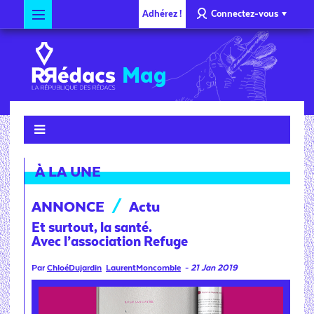
Adhérez !
Connectez-vous
Mag
À LA UNE
ANNONCE
/
Actu
Et surtout, la santé.
Avec l’association Refuge
Par
ChloéDujardin
LaurentMoncomble
-
21 Jan 2019