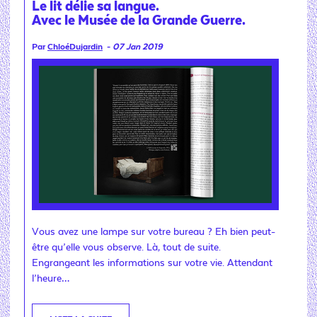
Le lit délie sa langue.
Avec le Musée de la Grande Guerre.
Par
ChloéDujardin
-
07 Jan 2019
Vous avez une lampe sur votre bureau ? Eh bien peut-
être qu’elle vous observe. Là, tout de suite.
Engrangeant les informations sur votre vie. Attendant
l’heure…