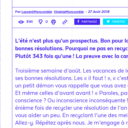
Par
LaurentMoncomble
VirginieMoncomble
-
27 Août 2018
3141
0
PARTAGEZ
TWEETEZ
L’été n’est plus qu’un prospectus. Bon pour l
bonnes résolutions. Pourquoi ne pas en recyc
Plutôt 343 fois qu’une ! La preuve avec la c
Troisième semaine d’août. Les vacances de la 
ses bonnes résolutions. Les « il faut ! », « c’est
un petit démon vous rappelle que vous avez dé
Et même celles d’avant avant ! « Paroles, pa
conscience ? Ou inconscience inconséquente !
énième fois de recycler une résolution de l’a
vous aider un peu. En recyclant l’une des me
Allez-y. Répétez après nous. Je m’engage à re