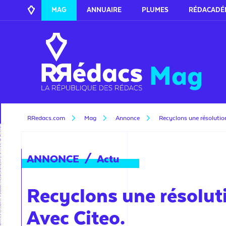
MAG
ANNUAIRE
PLUMES
RÉDACADÉ
Mag
RRedacs.com
Mag
Annonce
Recyclons une résoluti
ANNONCE
/
Actu
Recyclons une résoluti
Avec Citeo.