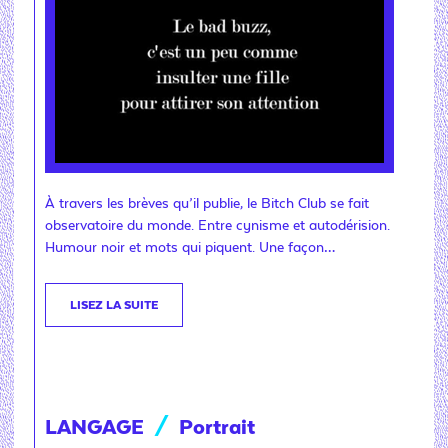
À travers les brèves qu’il publie, le Bitch Club se fait
observatoire du monde. Entre cynisme et autodérision.
Humour noir et mots qui piquent. Une façon…
LISEZ LA SUITE
LANGAGE
/
Portrait