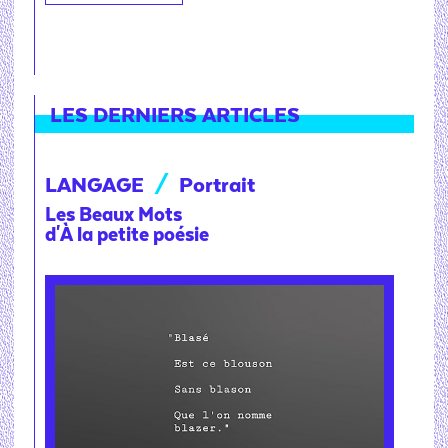
LES DERNIERS ARTICLES
LANGAGE
/
Portrait
Les Beaux Mots
d'À la petite poésie