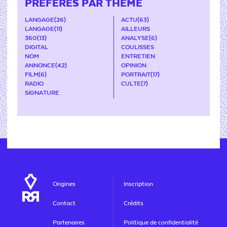
PRÉFÉRÉS PAR THÈME
LANGAGE
(26)
ACTU
(63)
LANGAGE
(11)
AILLEURS
360
(13)
ANALYSE
(6)
DIGITAL
COULISSES
NOM
ENTRETIEN
ANNONCE
(42)
OPINION
FILM
(6)
PORTRAIT
(17)
RADIO
CULTE
(7)
SIGNATURE
Origines
Inscription
Contact
Crédits
Partenaires
Politique de confidentialité