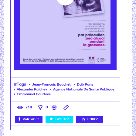
Crédit photo : DR
Crédit photo : DR
Crédit photo : DR
Crédit photo : DR
#Tags
Jean-François Bouchet
Ddb Paris
Alexander Kalchev
Agence Nationale De Santé Publique
Emmanuel Courteau
2311
0
PARTAGEZ
TWEETEZ
LINKEZ