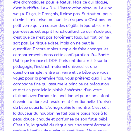
être dramatiques pour le fœtus. Mais ce qui bloque,
c’est le chiffre. Le « 0 ». L’interdiction absolue. Le « no
way ». Et ça, le Français, il aime pas. Surtout au pays
du vin. Il minimise toujours les risques. « C’est pas un
petit verre qui va causer des dégâts irréparables ». Et
par-dessus cet esprit franchouillard, ce qui n’aide pas,
c’est que ce n’est pas forcément faux. En fait, on ne
sait pas. Le risque existe. Mais on ne peut le
quantifier. Encore moins simple de faire changer les
comportements dans cette configuration-là… Santé
Publique France et DDB Paris ont donc misé sur la
pédagogie, l’instinct maternel universel et une
question simple : entre un verre et ce bébé que vous
voyez pour la première fois, vous préférez quoi ? Une
campagne fine qui assume le principe de précaution
et met en parallèle le plaisir éphémère d’un verre
d’alcool avec l’amour inconditionnel pour son enfant
à venir. La fibre est résolument émotionnelle. L’arrivée
du bébé quasi là. L’échographie le montre. C’est sûr,
la douceur du houblon ne fait pas le poids face à la
peau douce, chaude et parfumée de son futur bébé.
C’est sûr, la gravité du risque pour sa santé écrase le