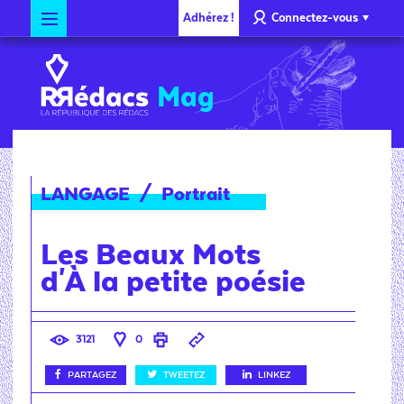
Adhérez !
Connectez-vous
Mag
LANGAGE
/
Portrait
Les Beaux Mots
d'À la petite poésie
3121
0
PARTAGEZ
TWEETEZ
LINKEZ