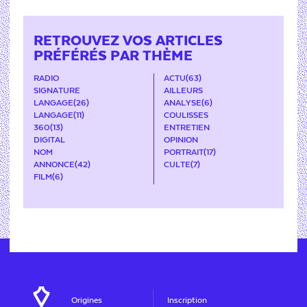
RETROUVEZ VOS ARTICLES
PRÉFÉRÉS PAR THÈME
RADIO
ACTU
(63)
SIGNATURE
AILLEURS
LANGAGE
(26)
ANALYSE
(6)
LANGAGE
(11)
COULISSES
360
(13)
ENTRETIEN
DIGITAL
OPINION
NOM
PORTRAIT
(17)
ANNONCE
(42)
CULTE
(7)
FILM
(6)
Origines
Inscription