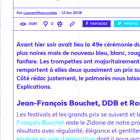
Par
LaurentMoncomble
-
12 Avr 2018
3081
0
PARTAGEZ
TWEETEZ
Avant hier soir avait lieu la 49e cérémonie 
plus noires mais de nouveau bleu, blanc, rou
fanfare. Les trompettes ont majoritairement
remportent à elles deux quasiment un prix su
Côté rédac justement, le palmarès nous lais
Explications.
Jean-François Bouchet, DDB et Rom
Les festivals et les grands prix se suivent e
François Bouchet
reste le Zidane de notre pr
résultats avec régularité, élégance et gentille
espèces en voie d’apparition
dont il nous avai