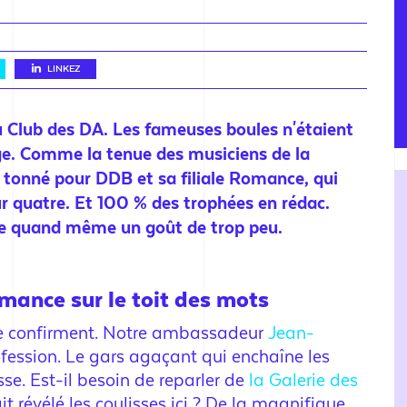
LINKEZ
du Club des DA. Les fameuses boules n'étaient
ge. Comme la tenue des musiciens de la
 tonné pour DDB et sa filiale Romance, qui
r quatre. Et 100 % des trophées en rédac.
se quand même un goût de trop peu.
ance sur le toit des mots
t le confirment. Notre ambassadeur
Jean-
ofession. Le gars agaçant qui enchaîne les
sse. Est-il besoin de reparler de
la Galerie des
t révélé les coulisses ici ? De la magnifique