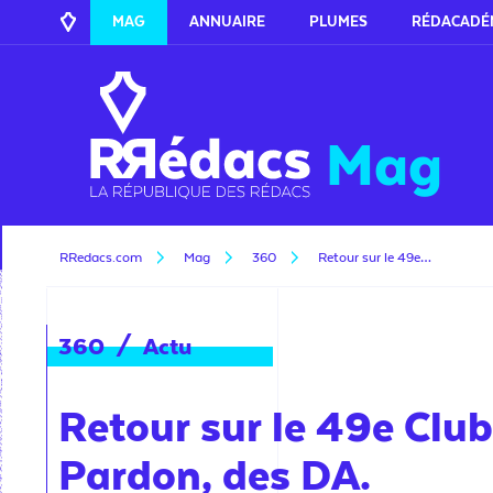
MAG
ANNUAIRE
PLUMES
RÉDACADÉ
Mag
RRedacs.com
Mag
360
Retour sur le 49e…
360
/
Actu
Retour sur le 49e Clu
Pardon, des DA.