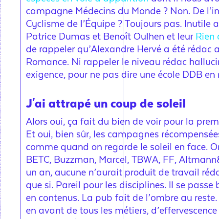
campagne Médecins du Monde ? Non. De l’int
Cyclisme de l’Équipe ? Toujours pas. Inutile a
Patrice Dumas et Benoît Oulhen et leur
Rien
de rappeler qu’Alexandre Hervé a été rédac a
Romance. Ni rappeler le niveau rédac hallucin
exigence, pour ne pas dire une école DDB en 
J'ai attrapé un coup de soleil
Alors oui, ça fait du bien de voir pour la pre
Et oui, bien sûr, les campagnes récompensée
comme quand on regarde le soleil en face. On
BETC, Buzzman, Marcel, TBWA, FF, Altmann&P
un an, aucune n’aurait produit de travail ré
que si. Pareil pour les disciplines. Il se pas
en contenus. La pub fait de l’ombre au reste
en avant de tous les métiers, d’effervescenc