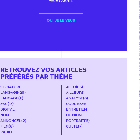
votre soutien !
OUI JE LE VEUX
RETROUVEZ VOS ARTICLES
PRÉFÉRÉS PAR THÈME
SIGNATURE
ACTU
(63)
LANGAGE
(26)
AILLEURS
LANGAGE
(11)
ANALYSE
(6)
360
(13)
COULISSES
DIGITAL
ENTRETIEN
NOM
OPINION
ANNONCE
(42)
PORTRAIT
(17)
FILM
(6)
CULTE
(7)
RADIO