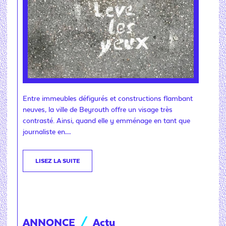
Entre immeubles défigurés et constructions flambant
neuves, la ville de Beyrouth offre un visage très
contrasté. Ainsi, quand elle y emménage en tant que
journaliste en…
LISEZ LA SUITE
ANNONCE
/
Actu