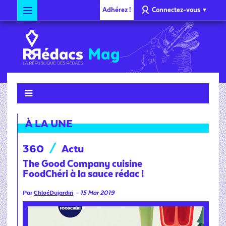
Adhérez !
Connectez-vous
Mag
À LA UNE
360
/
Actu
The Good Company cuisine
FoodChéri à la sauce rédac !
Par
ChloéDujardin
-
15 Mar 2019