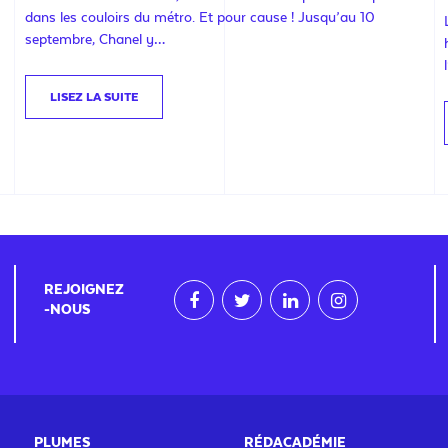
dans les couloirs du métro. Et pour cause ! Jusqu’au 10
septembre, Chanel y…
LISEZ LA SUITE
REJOIGNEZ
-NOUS
PLUMES
RÉDACADÉMIE