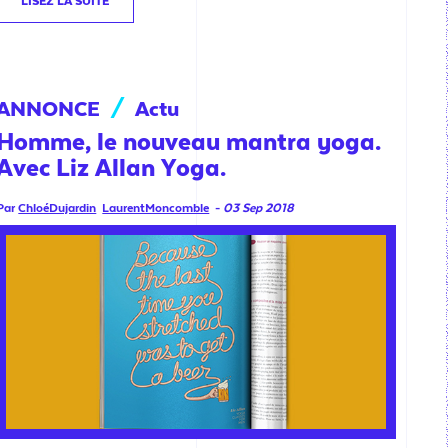
LISEZ LA SUITE
ANNONCE
/
Actu
Homme, le nouveau mantra yoga.
Avec Liz Allan Yoga.
Par
ChloéDujardin
LaurentMoncomble
-
03 Sep 2018