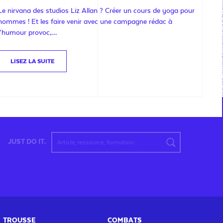
Le nirvana des studios Liz Allan ? Créer un cours de yoga pour
hommes ! Et les faire venir avec une campagne rédac à
l’humour provoc,…
LISEZ LA SUITE
JUST DO IT.
TROUSSE
COMBATS