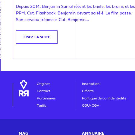
Depuis 2014, Benjamin Sanial réécrit les briefs, les brains et les
PPM. Cut. Flashback. Benjamin devant sa télé. Le film passe.
Son cerveau trépasse. Cut. Benjamin…
LISEZ LA SUITE
Origines
Inscription
Contact
Crédits
Partenaires
Politique de confidentialité
Tarifs
CGU-CGV
MAG
ANNUAIRE